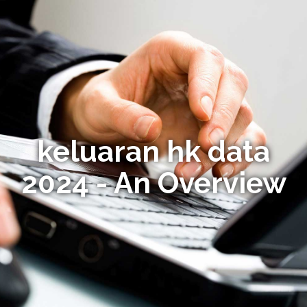
keluaran hk data
2024 - An Overview